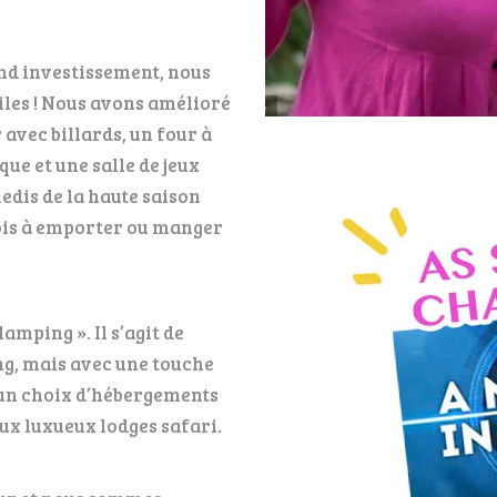
nd investissement, nous
iles ! Nous avons amélioré
 avec billards, un four à
que et une salle de jeux
medis de la haute saison
bois à emporter ou manger
amping ». Il s’agit de
g, mais avec une touche
s un choix d’hébergements
aux luxueux lodges safari.