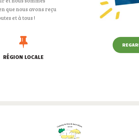
our et nous sommes
ien que nous avons reçu
tes et à tous !
REGARD
RÉGION LOCALE