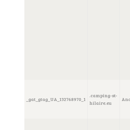
.camping-st-
_gat_gtag_UA_132768970_1
Ana
hilaire.eu