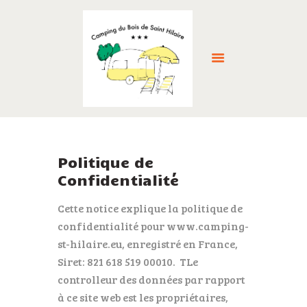
ACCUEIL
HÉBERGEMENTS
Politique de
SERVICES
Confidentialité
LA RÉGION
Cette notice explique la politique de
GALERIE
confidentialité pour www.camping-
RÉSERVER >
st-hilaire.eu, enregistré en France,
ACTUALITÉS
Siret: 821 618 519 00010. TLe
CONTACT
controlleur des données par rapport
FRANÇAIS
à ce site web est les propriétaires,