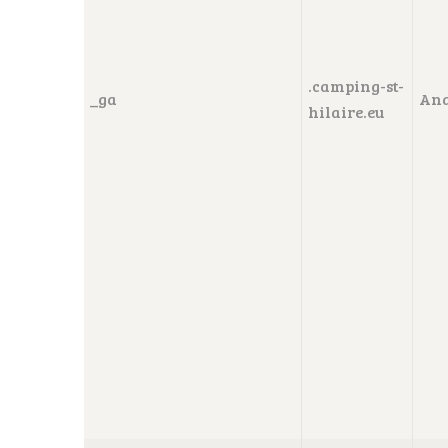
.camping-st-
_ga
Ana
hilaire.eu