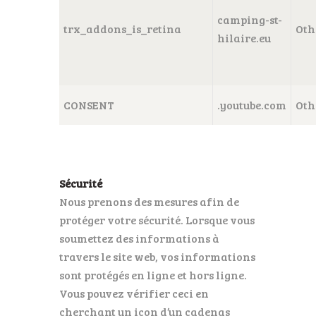
camping-st-
trx_addons_is_retina
Oth
hilaire.eu
CONSENT
.youtube.com
Oth
Sécurité
Nous prenons des mesures afin de
protéger votre sécurité. Lorsque vous
soumettez des informations à
travers le site web, vos informations
sont protégés en ligne et hors ligne.
Vous pouvez vérifier ceci en
cherchant un icon d’un cadenas