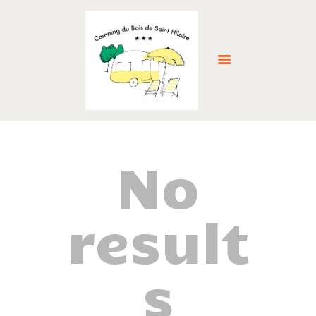
ACCUEIL
HÉBERGEMENTS
No
SERVICES
LA RÉGION
result
GALERIE
RÉSERVER >
ACTUALITÉS
s
CONTACT
FRANÇAIS