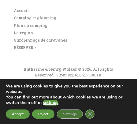
Accueil
Camping et glamping
Plan du camping
La région
Gardiennage de caravanes
RÉSERVER >
Katherine & Henry Walker © 2026. All Rights
Reserved. Siret: 821 618 519 00010.
Politique de Confidentialité
|
Accessibilité
|
Eco
We are using cookies to give you the best experience on our
responsabilité
|
Conditions Generales de vente
website.
You can find out more about which cookies we are using or
switch them off in
settings
.
FERMER LA BANNIÈRE
Accept
Reject
Settings
Français